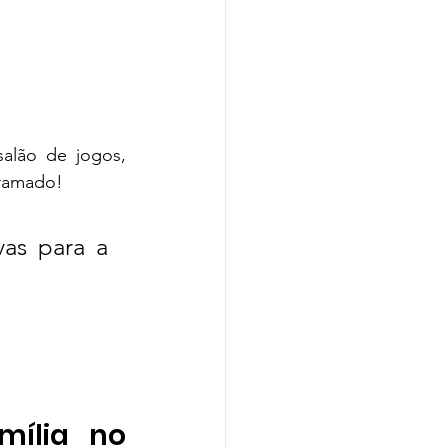
alão de jogos, 
gramado!
as para a 
ília no 