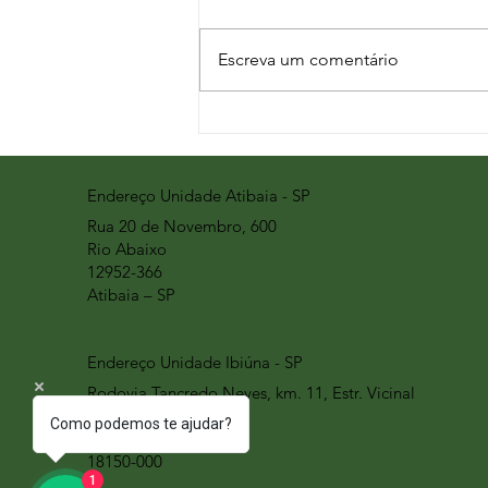
Escreva um comentário
Endereço Unidade Atibaia - SP
Rua 20 de Novembro, 600
Rio Abaixo
12952-366
Atibaia – SP
Endereço Unidade Ibiúna - SP
Rodovia Tancredo Neves, km. 11, Estr. Vicinal
Tancredo Neves Feital
Como podemos te ajudar?
Ibiúna - SP
18150-000
1